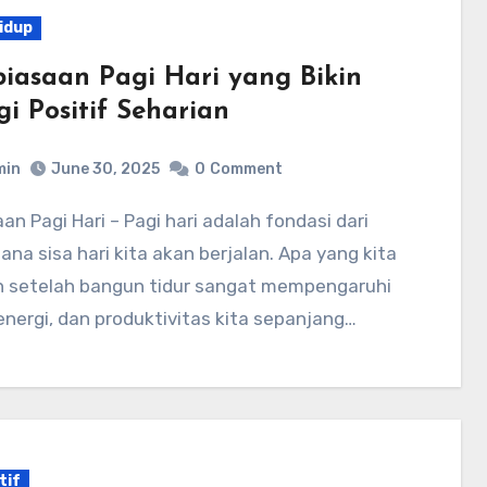
idup
biasaan Pagi Hari yang Bikin
i Positif Seharian
min
June 30, 2025
0
Comment
na sisa hari kita akan berjalan. Apa yang kita
n setelah bangun tidur sangat mempengaruhi
nergi, dan produktivitas kita sepanjang…
tif