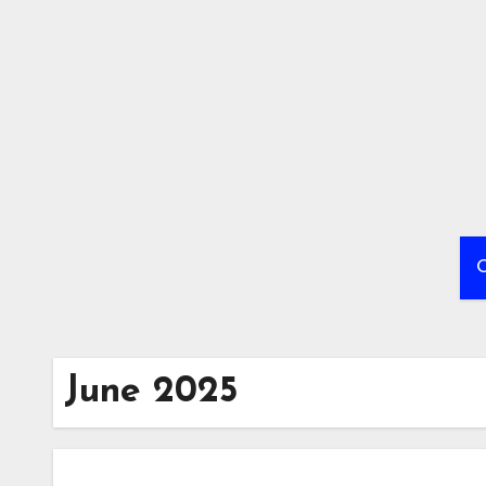
Skip
to
content
O
June 2025