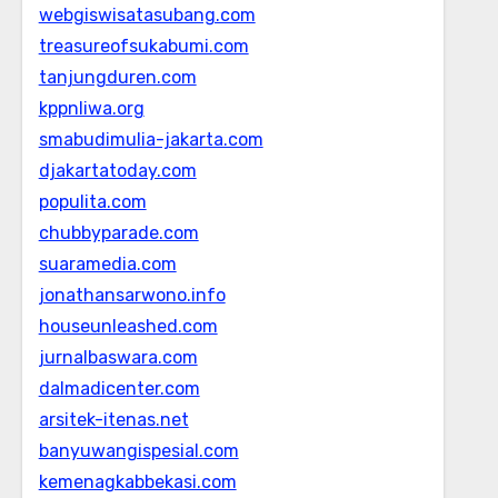
webgiswisatasubang.com
treasureofsukabumi.com
tanjungduren.com
kppnliwa.org
smabudimulia-jakarta.com
djakartatoday.com
populita.com
chubbyparade.com
suaramedia.com
jonathansarwono.info
houseunleashed.com
jurnalbaswara.com
dalmadicenter.com
arsitek-itenas.net
banyuwangispesial.com
kemenagkabbekasi.com