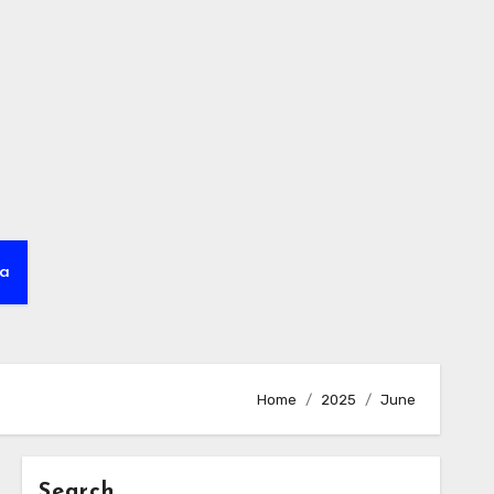
ta
Home
2025
June
Search