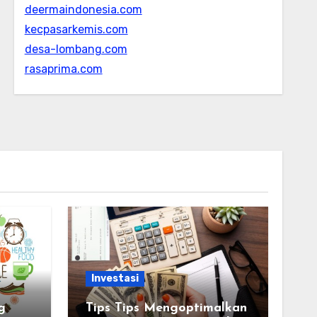
deermaindonesia.com
kecpasarkemis.com
desa-lombang.com
rasaprima.com
Investasi
g
Tips Tips Mengoptimalkan