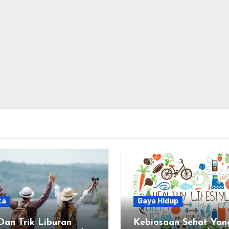
ta
Gaya Hidup
Dan Trik Liburan
Kebiasaan Sehat Yan