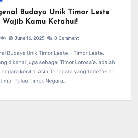
enal Budaya Unik Timor Leste
 Wajib Kamu Ketahui!
min
June 16, 2025
0
Comment
ng dikenal juga sebagai Timor Lorosa’e, adalah
negara kecil di Asia Tenggara yang terletak di
timur Pulau Timor. Negara…